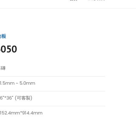
地板
6050
條磚
1.5mm ~ 5.0mm
6"*36" (可客製)
152.4mm*914.4mm