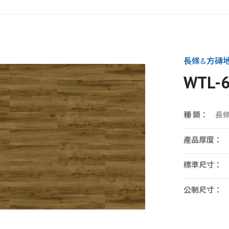
長條&方磚
WTL-
種 類：
長
產品厚度：
標準尺寸：
公制尺寸：