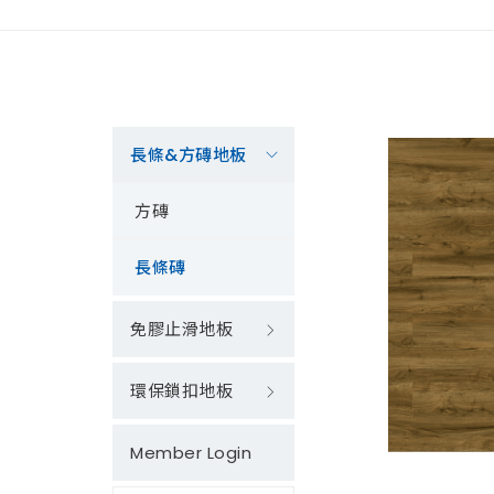
長條&方磚地板
方磚
長條磚
免膠止滑地板
環保鎖扣地板
Member Login