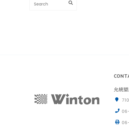
CONT
允統塑
71
06
06