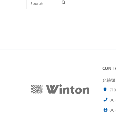
CONT
允統塑
71
06
06