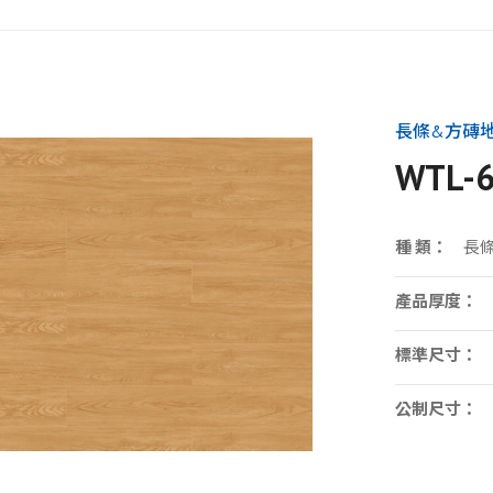
長條&方磚
WTL-
種 類：
長
產品厚度：
標準尺寸：
公制尺寸：