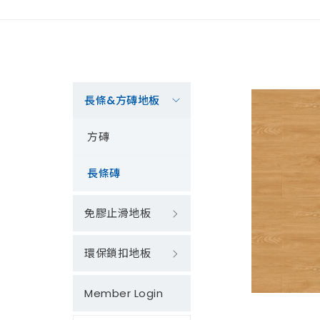
長條&方磚地板
方磚
長條磚
免膠止滑地板
環保鎖扣地板
Member Login