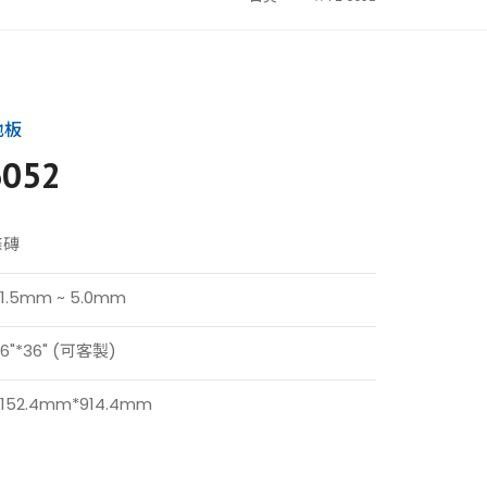
地板
6052
條磚
1.5mm ~ 5.0mm
6"*36" (可客製)
152.4mm*914.4mm