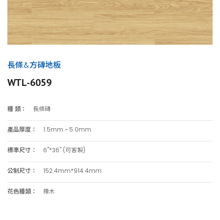
長條&方磚地板
WTL-6059
種 類：
長條磚
產品厚度：
1.5mm ~ 5.0mm
標準尺寸：
6"*36" (可客製)
公制尺寸：
152.4mm*914.4mm
花色種類：
橡木