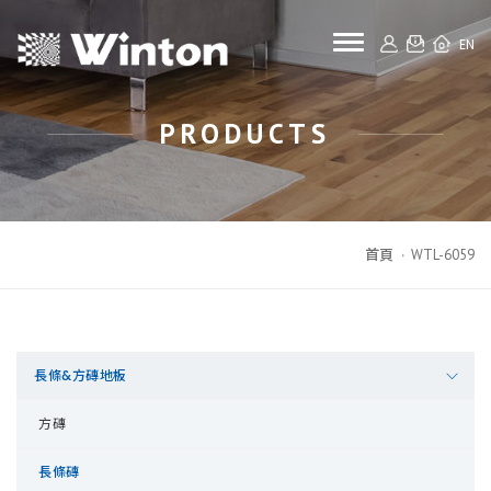
toggle naviga
EN
PRODUCTS
首頁
WTL-6059
長條&方磚地板
方磚
長條磚