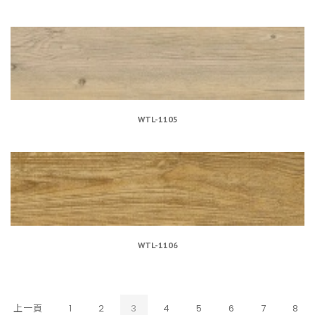
WTL-1105
WTL-1106
(CURRENT)
上一頁
1
2
3
4
5
6
7
8