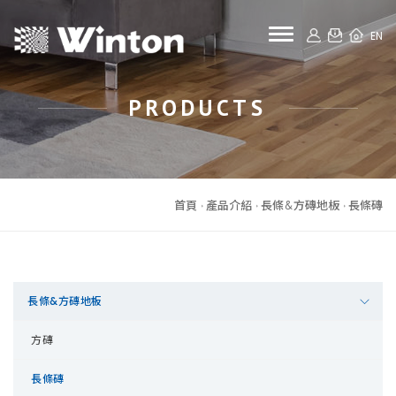
toggle naviga
EN
PRODUCTS
首頁
產品介紹
長條&方磚地板
長條磚
長條&方磚地板
方磚
長條磚