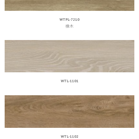
WTPL-7210
橡木
WTL-1101
WTL-1102