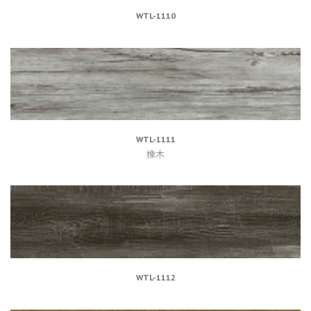
WTL-1110
WTL-1111
橡木
WTL-1112