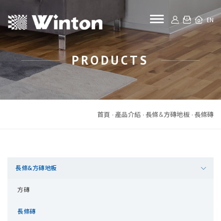
toggle naviga
EN
PRODUCTS
首頁
產品介紹
長條&方磚地板
長條磚
長條&方磚地板
方磚
長條磚