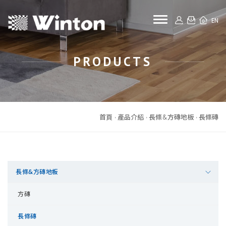
toggle naviga
EN
PRODUCTS
首頁
產品介紹
長條&方磚地板
長條磚
長條&方磚地板
方磚
長條磚