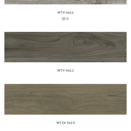
WTY-6611
橡木
WTY-6612
WTLV-3619